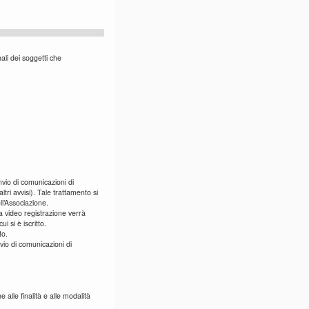
li dei soggetti che
nvio di comunicazioni di
tri avvisi). Tale trattamento si
ll’Associazione.
la video registrazione verrà
i si è iscritto.
to.
nvio di comunicazioni di
 alle finalità e alle modalità