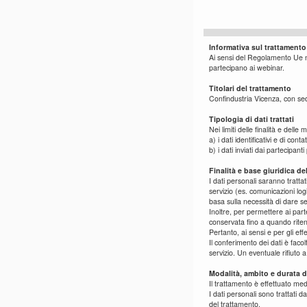
Informativa sul trattamento
Ai sensi del Regolamento Ue n.
partecipano ai webinar.
Titolari del trattamento
Confindustria Vicenza, con sed
Tipologia di dati trattati
Nei limiti delle finalità e dell
a) i dati identificativi e di co
b) i dati inviati dai partecipan
Finalità e base giuridica de
I dati personali saranno tratta
servizio (es. comunicazioni log
basa sulla necessità di dare seg
Inoltre, per permettere ai part
conservata fino a quando ritenuto
Pertanto, ai sensi e per gli eff
Il conferimento dei dati è faco
servizio. Un eventuale rifiuto a 
Modalità, ambito e durata d
Il trattamento è effettuato med
I dati personali sono trattati d
del trattamento.