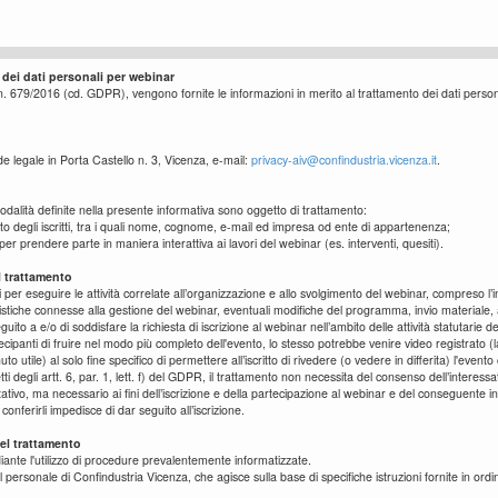
 dei dati personali per webinar
 679/2016 (cd. GDPR), vengono fornite le informazioni in merito al trattamento dei dati persona
e legale in Porta Castello n. 3, Vicenza, e-mail:
privacy-aiv@confindustria.vicenza.it
.
e modalità definite nella presente informativa sono oggetto di trattamento:
ntatto degli iscritti, tra i quali nome, cognome, e-mail ed impresa od ente di appartenenza;
ti per prendere parte in maniera interattiva ai lavori del webinar (es. interventi, quesiti).
l trattamento
ti per eseguire le attività correlate all’organizzazione e allo svolgimento del webinar, compreso l’i
istiche connesse alla gestione del webinar, eventuali modifiche del programma, invio materiale, al
uito a e/o di soddisfare la richiesta di iscrizione al webinar nell’ambito delle attività statutarie de
ecipanti di fruire nel modo più completo dell'evento, lo stesso potrebbe venire video registrato (
 utile) al solo fine specifico di permettere all’iscritto di rivedere (o vedere in differita) l'evento cu
etti degli artt. 6, par. 1, lett. f) del GDPR, il trattamento non necessita del consenso dell’interessa
ltativo, ma necessario ai fini dell’iscrizione e della partecipazione al webinar e del conseguente i
conferirli impedisce di dar seguito all’iscrizione.
el trattamento
iante l'utilizzo di procedure prevalentemente informatizzate.
al personale di Confindustria Vicenza, che agisce sulla base di specifiche istruzioni fornite in ordine